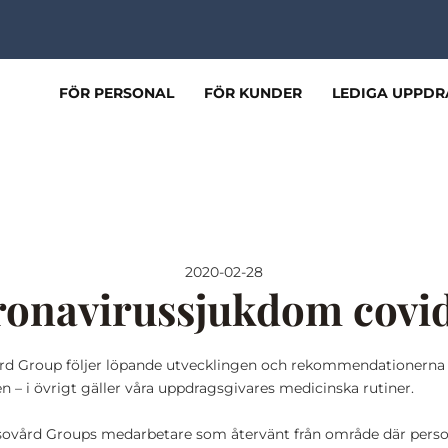
FÖR PERSONAL
FÖR KUNDER
LEDIGA UPPDR
2020-02-28
onavirussjukdom covi
rd Group följer löpande utvecklingen och rekommendationerna 
– i övrigt gäller våra uppdragsgivares medicinska rutiner.
sovård Groups medarbetare som återvänt från område där persone