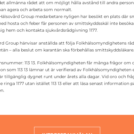
det allmänna rådet att om möjligt hålla avstånd till andra perso
 man agera och arbeta som normalt.
älsovård Group medarbetare nyligen har besökt en plats där 
d hosta och feber får personen av smittskyddsskäl inte besöka 
g hem och kontakta sjukvårdsrådgivning 1177.
d Group hänvisar anställda att följa Folkhälsomyndighetens råd
än – alla beslut om karantän ska förbehållas smittskyddsläkare
onsnummer: 113 13. Folkhälsomyndigheten får många frågor om
tion som 113 13 lämnar ut är verifierad av Folkhälsomyndigheten 
r tillgänglig dygnet runt under årets alla dagar. Vid oro och fr
ringa 1177 utan istället 113 13 eller att läsa senast information p
n.