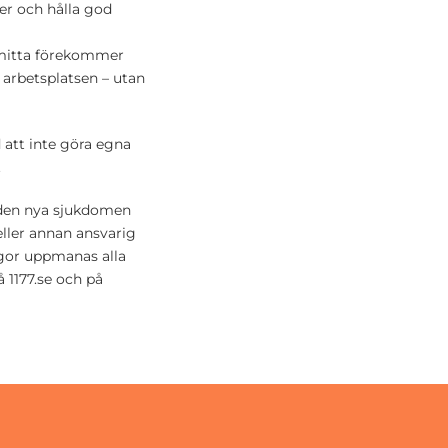
ner och hålla god
smitta förekommer
arbetsplatsen – utan
 att inte göra egna
.
 den nya sjukdomen
eller annan ansvarig
ågor uppmanas alla
å 1177.se och på