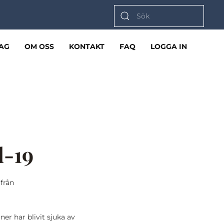
AG
OM OSS
KONTAKT
FAQ
LOGGA IN
d-19
från
r har blivit sjuka av