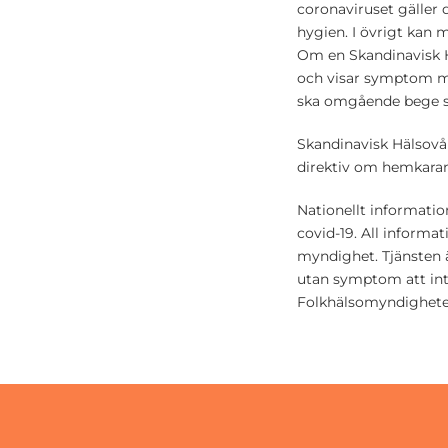
coronaviruset gäller 
hygien. I övrigt kan
Om en Skandinavisk H
och visar symptom me
ska omgående bege si
Skandinavisk Hälsovår
direktiv om hemkarant
Nationellt informati
covid-19. All informa
myndighet. Tjänsten ä
utan symptom att inte 
Folkhälsomyndighete