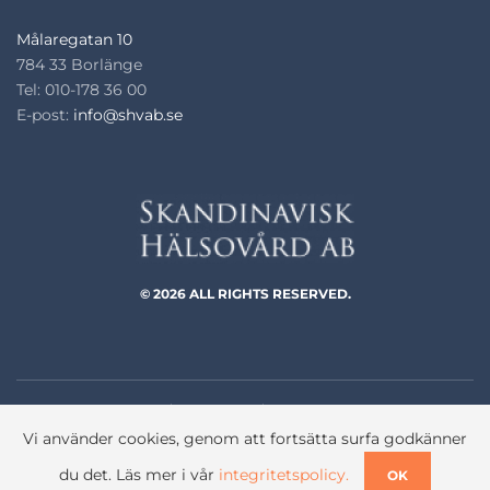
Målaregatan 10
784 33 Borlänge
Tel: 010-178 36 00
E-post:
info@shvab.se
© 2026 ALL RIGHTS RESERVED.
Integritetspolicy
GDPR
Visselblåsning
Vi använder cookies, genom att fortsätta surfa godkänner
du det. Läs mer i vår
integritetspolicy.
OK