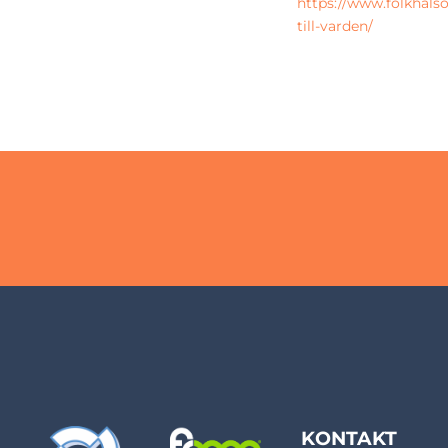
https://www.folkhals
till-varden/
KONTAKT