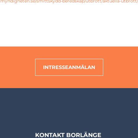
omyndigheten.se/smittskydd-beredskap/utbrott/aktuella-utbrott/
INTRESSEANMÄLAN
KONTAKT BORLÄNGE